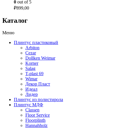
0
out of 5
₽
899,00
Каталог
Меню
Плинтус пластиковый
Arbiton
Cezar
Dollken Weimar
Korner
Salag
T-plast 69
Wimar
Декор Пласт
Идеал
Лидер
Плинтус из полистирола
Плинтус МДФ
Classen
Floor Service
Floorplinth
Hannahholz