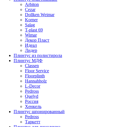
Arbiton
Cezar
Dollken Weimar
Korner
Salag
T-plast 69
Wimar
Декор Пласт
Идеал
Лидер
Плинтус из полистирола
Плинтус МДФ
Classen
Floor Service
Floorplinth
Hannahholz
L-Decor
Pedross
Quelyd
Россия
Хенкель
Плинтус шпонированный
Pedross
Таркетт
Плинтус для линолеума