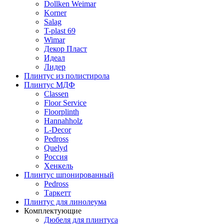
Dollken Weimar
Korner
Salag
T-plast 69
Wimar
Декор Пласт
Идеал
Лидер
Плинтус из полистирола
Плинтус МДФ
Classen
Floor Service
Floorplinth
Hannahholz
L-Decor
Pedross
Quelyd
Россия
Хенкель
Плинтус шпонированный
Pedross
Таркетт
Плинтус для линолеума
Комплектующие
Дюбеля для плинтуса