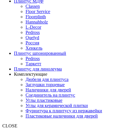
Плинтус МДФ
Classen
Floor Service
Floorplinth
Hannahholz
L-Decor
Pedross
Quelyd
Россия
Хенкель
Плинтус шпонированный
Pedross
Таркетт
Плинтус для линолеума
Комплектующие
Дюбеля для плинтуса
Заглушки торцевые
Наличники для дверей
Соединитель на плинтус
Углы пластиковые
Углы для керамической плитки
Фурнитура к плинтусу из нержавейки
Пластиковые наличники для дверей
CLOSE