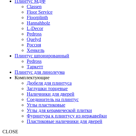
Плинтус МДФ
Classen
Floor Service
Floorplinth
Hannahholz
L-Decor
Pedross
Quelyd
Россия
Хенкель
Плинтус шпонированный
Pedross
Таркетт
Плинтус для линолеума
Комплектующие
Дюбеля для плинтуса
Заглушки торцевые
Наличники для дверей
Соединитель на плинтус
Углы пластиковые
Углы для керамической плитки
Фурнитура к плинтусу из нержавейки
Пластиковые наличники для дверей
CLOSE