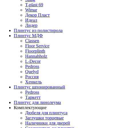
T-plast 69
Wimar
Декор Пласт
Идеал
Лидер
Плинтус из полистирола
Плинтус МДФ
Classen
Floor Service
Floorplinth
Hannahholz
L-Decor
Pedross
Quelyd
Россия
Хенкель
Плинтус шпонированный
Pedross
Таркетт
Плинтус для линолеума
Комплектующие
Дюбеля для плинтуса
Заглушки торцевые
Наличники для дверей